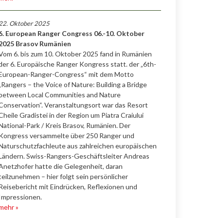
22. Oktober 2025
6. European Ranger Congress 06.-10. Oktober
2025 Brasov Rumänien
Vom 6. bis zum 10. Oktober 2025 fand in Rumänien
der 6. Europäische Ranger Kongress statt. der „6th-
European-Ranger-Congress“ mit dem Motto
„Rangers – the Voice of Nature: Building a Bridge
between Local Communities and Nature
Conservation“. Veranstaltungsort war das Resort
Cheile Gradistei in der Region um Piatra Craiului
National-Park / Kreis Brasov, Rumänien. Der
Kongress versammelte über 250 Ranger und
Naturschutzfachleute aus zahlreichen europäischen
Ländern. Swiss-Rangers-Geschäftsleiter Andreas
Anetzhofer hatte die Gelegenheit, daran
teilzunehmen – hier folgt sein persönlicher
Reisebericht mit Eindrücken, Reflexionen und
Impressionen.
mehr »