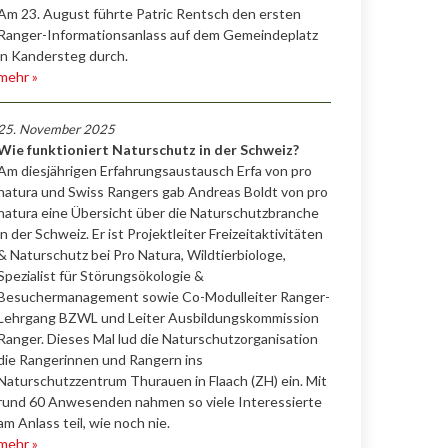
Am 23. August führte Patric Rentsch den ersten
Ranger-Informationsanlass auf dem Gemeindeplatz
in Kandersteg durch.
mehr »
25. November 2025
Wie funktioniert Naturschutz in der Schweiz?
Am diesjährigen Erfahrungsaustausch Erfa von pro
natura und Swiss Rangers gab Andreas Boldt von pro
natura eine Übersicht über die Naturschutzbranche
in der Schweiz. Er ist Projektleiter Freizeitaktivitäten
& Naturschutz bei Pro Natura, Wildtierbiologe,
Spezialist für Störungsökologie &
Besuchermanagement sowie Co-Modulleiter Ranger-
Lehrgang BZWL und Leiter Ausbildungskommission
Ranger. Dieses Mal lud die Naturschutzorganisation
die Rangerinnen und Rangern ins
Naturschutzzentrum Thurauen in Flaach (ZH) ein. Mit
rund 60 Anwesenden nahmen so viele Interessierte
am Anlass teil, wie noch nie.
mehr »