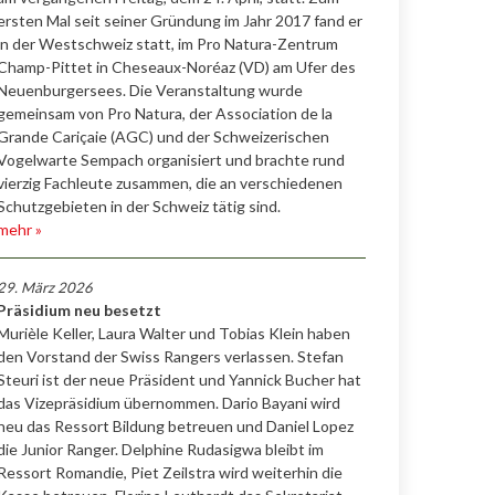
ersten Mal seit seiner Gründung im Jahr 2017 fand er
in der Westschweiz statt, im Pro Natura-Zentrum
Champ-Pittet in Cheseaux-Noréaz (VD) am Ufer des
Neuenburgersees. Die Veranstaltung wurde
gemeinsam von Pro Natura, der Association de la
Grande Cariçaie (AGC) und der Schweizerischen
Vogelwarte Sempach organisiert und brachte rund
vierzig Fachleute zusammen, die an verschiedenen
Schutzgebieten in der Schweiz tätig sind.
mehr »
29. März 2026
Präsidium neu besetzt
Murièle Keller, Laura Walter und Tobias Klein haben
den Vorstand der Swiss Rangers verlassen. Stefan
Steuri ist der neue Präsident und Yannick Bucher hat
das Vizepräsidium übernommen. Dario Bayani wird
neu das Ressort Bildung betreuen und Daniel Lopez
die Junior Ranger. Delphine Rudasigwa bleibt im
Ressort Romandie, Piet Zeilstra wird weiterhin die