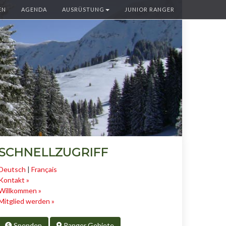
EN
AGENDA
AUSRÜSTUNG
JUNIOR RANGER
SCHNELLZUGRIFF
Deutsch
|
Français
Kontakt »
Willkommen »
Mitglied werden »
Spenden
Ranger Gebiete