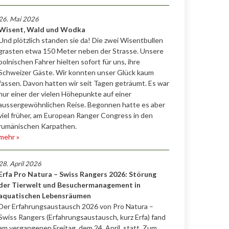
26. Mai 2026
Wisent, Wald und Wodka
Und plötzlich standen sie da! Die zwei Wisentbullen
grasten etwa 150 Meter neben der Strasse. Unsere
polnischen Fahrer hielten sofort für uns, ihre
Schweizer Gäste. Wir konnten unser Glück kaum
fassen. Davon hatten wir seit Tagen geträumt. Es war
nur einer der vielen Höhepunkte auf einer
aussergewöhnlichen Reise. Begonnen hatte es aber
viel früher, am European Ranger Congress in den
rumänischen Karpathen.
mehr »
28. April 2026
Erfa Pro Natura – Swiss Rangers 2026: Störung
der Tierwelt und Besuchermanagement in
aquatischen Lebensräumen
Der Erfahrungsaustausch 2026 von Pro Natura –
Swiss Rangers (Erfahrungsaustausch, kurz Erfa) fand
am vergangenen Freitag, dem 24. April, statt. Zum