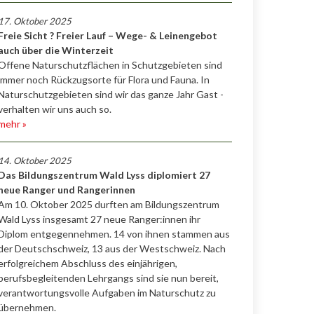
17. Oktober 2025
Freie Sicht ? Freier Lauf – Wege- & Leinengebot
auch über die Winterzeit
Offene Naturschutzflächen in Schutzgebieten sind
immer noch Rückzugsorte für Flora und Fauna. In
Naturschutzgebieten sind wir das ganze Jahr Gast -
verhalten wir uns auch so.
mehr »
14. Oktober 2025
Das Bildungszentrum Wald Lyss diplomiert 27
neue Ranger und Rangerinnen
Am 10. Oktober 2025 durften am Bildungszentrum
Wald Lyss insgesamt 27 neue Ranger:innen ihr
Diplom entgegennehmen. 14 von ihnen stammen aus
der Deutschschweiz, 13 aus der Westschweiz. Nach
erfolgreichem Abschluss des einjährigen,
berufsbegleitenden Lehrgangs sind sie nun bereit,
verantwortungsvolle Aufgaben im Naturschutz zu
übernehmen.