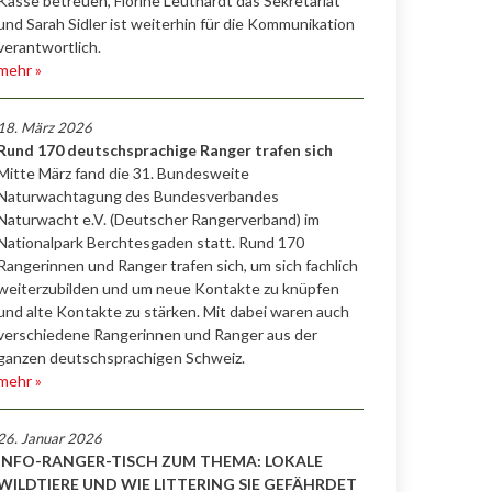
Kasse betreuen, Florine Leuthardt das Sekretariat
und Sarah Sidler ist weiterhin für die Kommunikation
verantwortlich.
mehr »
18. März 2026
Rund 170 deutschsprachige Ranger trafen sich
Mitte März fand die 31. Bundesweite
Naturwachtagung des Bundesverbandes
Naturwacht e.V. (Deutscher Rangerverband) im
Nationalpark Berchtesgaden statt. Rund 170
Rangerinnen und Ranger trafen sich, um sich fachlich
weiterzubilden und um neue Kontakte zu knüpfen
und alte Kontakte zu stärken. Mit dabei waren auch
verschiedene Rangerinnen und Ranger aus der
ganzen deutschsprachigen Schweiz.
mehr »
26. Januar 2026
INFO-RANGER-TISCH ZUM THEMA: LOKALE
WILDTIERE UND WIE LITTERING SIE GEFÄHRDET